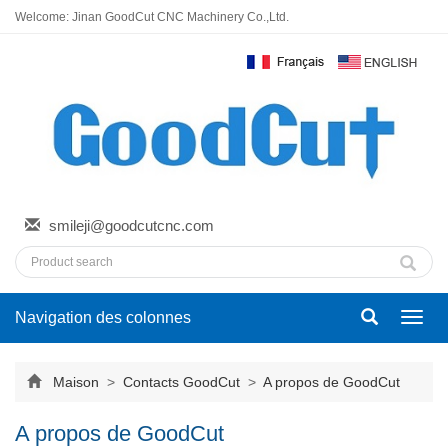
Welcome: Jinan GoodCut CNC Machinery Co.,Ltd.
smileji@goodcutcnc.com
Navigation des colonnes
Bascu
la
navig
Maison
>
Contacts GoodCut
>
A propos de GoodCut
A propos de GoodCut