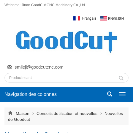
Welcome: Jinan GoodCut CNC Machinery Co.,Ltd.
smileji@goodcutcnc.com
Navigation des colonnes
Bascu
la
navig
Maison
>
Conseils dutilisation et nouvelles
>
Nouvelles
de Goodcut