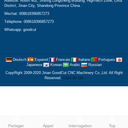
Adresse: Room 402, Jinxing Longsheng Building, High-tech Zone, Lixia
District, Jinan City, Shandong Province China.
Wechat: 008618396857273
Téléphone: 008618396857273
Whatsapp: goodcut
Deutsch
Espanol
Francais
Italiano
Portugues
Japanese
Korean
Arabic
Russian
CopyRight 2009-2020 Jinan GoodCut CNC Machinery Co.,Ltd. All Right
Reserved.
Carte de site
Partager
Appel
Interrogation
Top