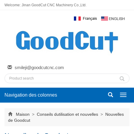
Welcome: Jinan GoodCut CNC Machinery Co.,Ltd.
smileji@goodcutcnc.com
Navigation des colonnes
Bascu
la
navig
Maison
>
Conseils dutilisation et nouvelles
>
Nouvelles
de Goodcut